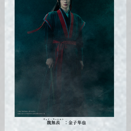
ウェイ・ウーシエン
：金子隼也
魏無羨