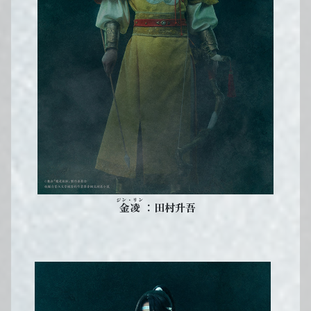
ジン・リン
：田村升吾
金凌