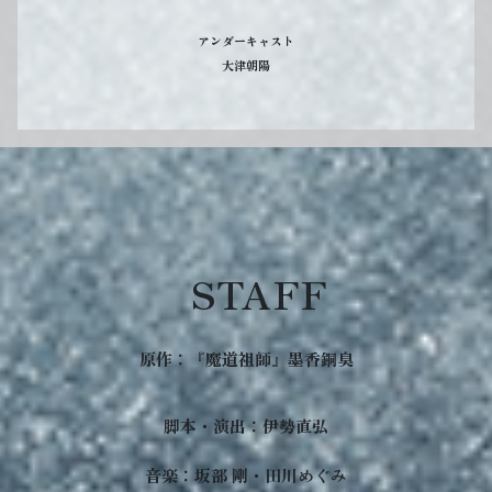
アンダーキャスト
大津朝陽
STAFF
原作：『魔道祖師』墨香銅臭
脚本・演出：伊勢直弘
音楽：坂部 剛・田川めぐみ