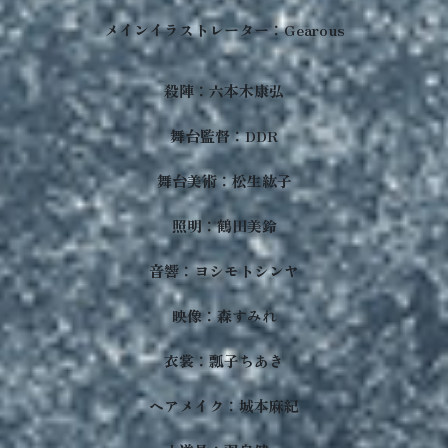
メインイラストレーター：Gearous
殺陣：六本木康弘
舞台監督：DDR
舞台美術：松生紘子
照明：鶴田美鈴
音響：ヨシモトシンヤ
映像：森すみれ
衣裳：瓢子ちあき
ヘアメイク：城本麻紀