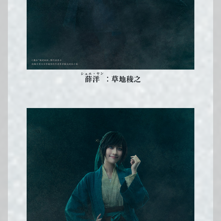
シュエ・ヤン
：草地稜之
薛洋