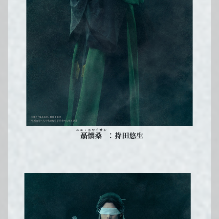
ニエ・ホワイサン
：持田悠生
聶懐桑