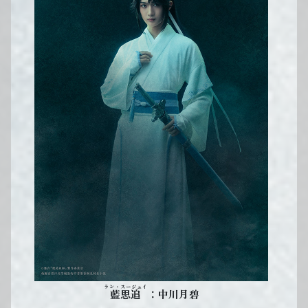
ラン・スージュイ
：中川月碧
藍思追