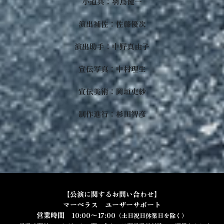
小道具：羽鳥健一
演出補佐：佐藤優次
演出助手：中野真由子
宣伝写真：中村理生
宣伝美術：岡垣吏紗
制作進行：杉田智彦
【公演に関するお問い合わせ】
マーベラス ユーザーサポート
営業時間 10:00〜17:00
（土日祝日休業日を除く）