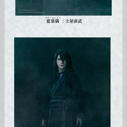
ラン・ジンイー
：土屋直武
藍景儀