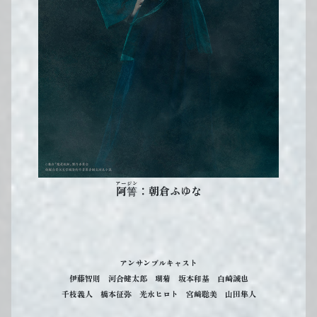
アージン
：朝倉ふゆな
阿箐
アンサンブルキャスト
伊藤智則 河合健太郎 瑚菊 坂本和基 白崎誠也
千枝義人 橋本征弥 光永ヒロト 宮﨑聡美 山田隼人