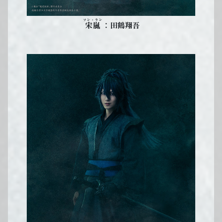
ソン・ラン
：田鶴翔吾
宋嵐